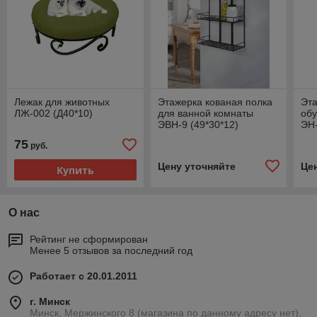
Лежак для животных
Этажерка кованая полка
Эта
ЛЖ-002 (Д40*10)
для ванной комнаты
обу
ЭВН-9 (49*30*12)
ЭН-
се
75
руб.
Цену уточняйте
Це
Купить
О нас
Рейтинг не сформирован
Менее 5 отзывов за последний год
Работает с 20.01.2011
г. Минск
Минск, Мержинского 8 (магазина по данному адресу нет),