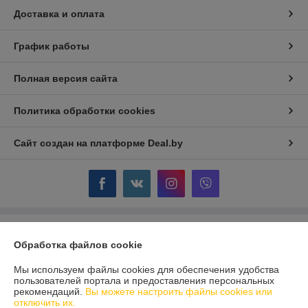
Доставка и оплата
График работы
Полная версия сайта
Политика обработки cookies
Сайт создан на платформе Deal.by
Информация для покупателя
Обработка файлов cookie
Индивидуальный предприниматель:
ИП Крючкова Инна Владимировна
Минск, ул. Мержинского 8-11
Мы используем файлы cookies для обеспечения удобства
пользователей портала и предоставления персональных
Регистрационный номер ЕГР: 192945661
рекомендаций.
Вы можете настроить файлы cookies или
отключить их.