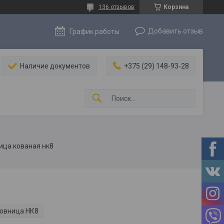
136 отзывов
Корзина
Добавить отзыв
График работы
Наличие документов
+375 (29) 148-93-28
ца кованая нк8
овница НК8