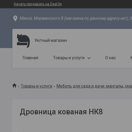
Начать продавать на Deal.by
Минск, Мержинского 8 (магазина по данному адресу нет), 
Уютный магазин
Главная
Товары и услуги
О нас
Товары и услуги
Мебель для сада и дачи: мангалы, ска
Дровница кованая НК8