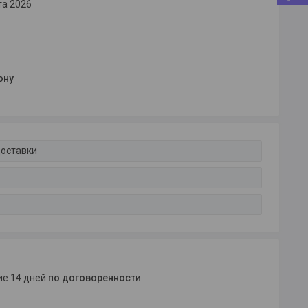
та 2026
ону
доставки
ние 14 дней
по договоренности