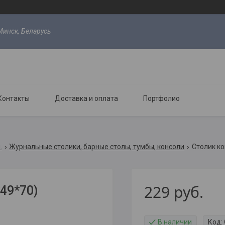
Минск, Беларусь
Контакты
Доставка и оплата
Портфолио
.
Журнальные столики, барные столы, тумбы, консоли
Столик ко
229
руб.
49*70)
В наличии
Код: