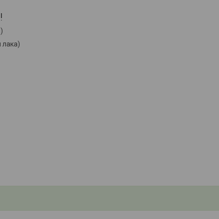
!
)
 лака)