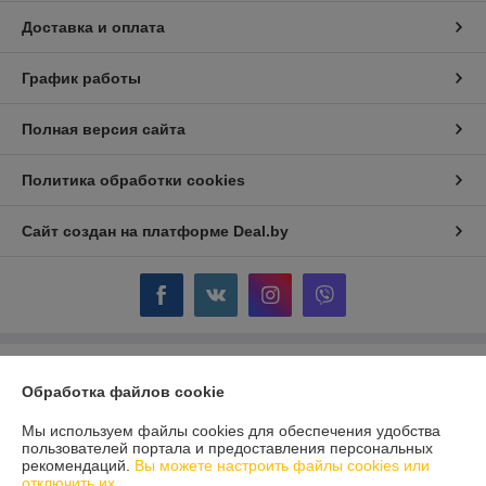
Доставка и оплата
График работы
Полная версия сайта
Политика обработки cookies
Сайт создан на платформе Deal.by
Информация для покупателя
Обработка файлов cookie
Индивидуальный предприниматель:
ИП Крючкова Инна Владимировна
Минск, ул. Мержинского 8-11
Мы используем файлы cookies для обеспечения удобства
пользователей портала и предоставления персональных
Регистрационный номер ЕГР: 192945661
рекомендаций.
Вы можете настроить файлы cookies или
отключить их.