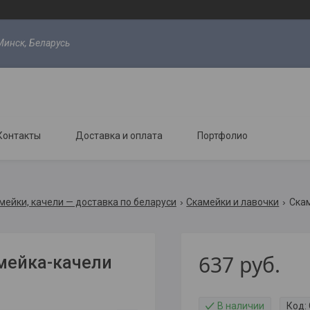
Минск, Беларусь
Контакты
Доставка и оплата
Портфолио
мейки, качели — доставка по беларуси
Скамейки и лавочки
Скам
637
руб.
амейка-качели
В наличии
Код: