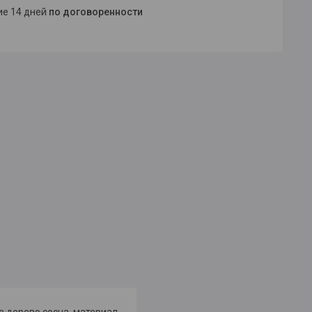
ние 14 дней
по договоренности
 дерево сосна, материал