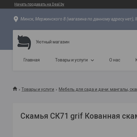
Начать продавать на Deal.by
Минск, Мержинского 8 (магазина по данному адресу нет), 
Уютный магазин
Главная
Товары и услуги
О нас
Товары и услуги
Мебель для сада и дачи: мангалы, ска
Скамья СК71 grif Кованная ск