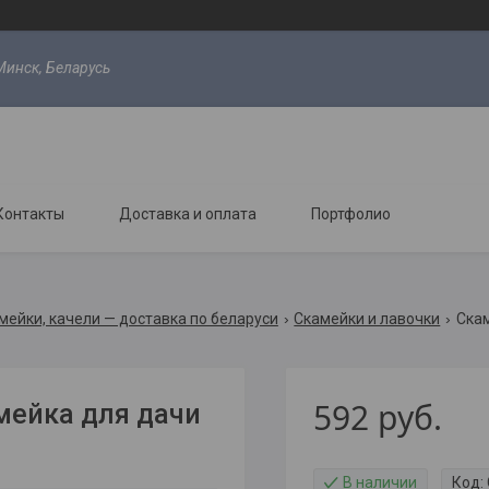
Минск, Беларусь
Контакты
Доставка и оплата
Портфолио
мейки, качели — доставка по беларуси
Скамейки и лавочки
Скам
592
руб.
амейка для дачи
В наличии
Код: