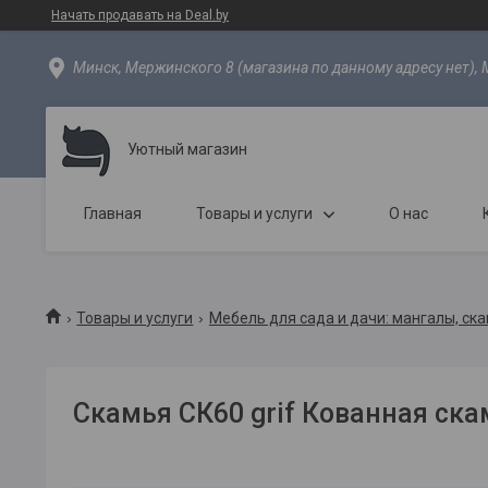
Начать продавать на Deal.by
Минск, Мержинского 8 (магазина по данному адресу нет), 
Уютный магазин
Главная
Товары и услуги
О нас
Товары и услуги
Мебель для сада и дачи: мангалы, ска
Скамья СК60 grif Кованная ск