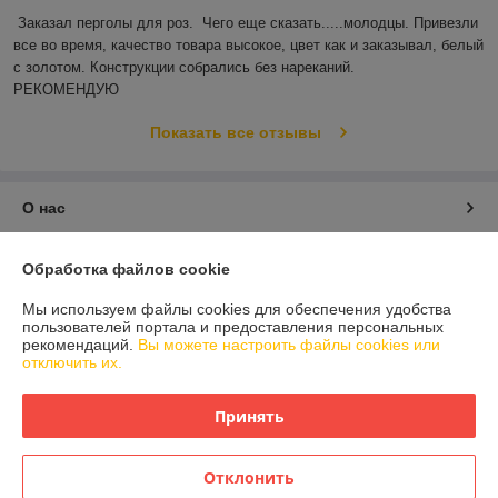
Заказал перголы для роз.  Чего еще сказать.....молодцы. Привезли 
все во время, качество товара высокое, цвет как и заказывал, белый 
с золотом. Конструкции собрались без нареканий.

РЕКОМЕНДУЮ
Показать все отзывы
О нас
Контакты
Обработка файлов cookie
Мы используем файлы cookies для обеспечения удобства
Доставка и оплата
пользователей портала и предоставления персональных
рекомендаций.
Вы можете настроить файлы cookies или
отключить их.
График работы
Принять
Полная версия сайта
Политика обработки cookies
Отклонить