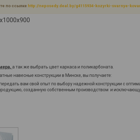
те по ссылке
http://neposedy.deal.by/g4115934-kozyrki-svarnye-kov
х1000х900
мера,
а так же выбрать цвет каркаса и поликарбоната.
тные навесные конструкции в Минске, вы получаете:
передать вам свой опыт по выбору надежной конструкции с опти
продукцию, созданную собственным производством и исключающу