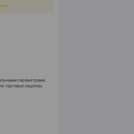
annye
мальными параметрами;
ю торговые наценки;