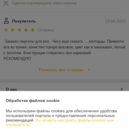
Сделка подтверждена через корзину
Покупатель
13.06.2023
Отлично
Заказал перголы для роз.  Чего еще сказать.....молодцы. Привезли 
все во время, качество товара высокое, цвет как и заказывал, белый 
с золотом. Конструкции собрались без нареканий.

РЕКОМЕНДУЮ
Показать все отзывы
О нас
Обработка файлов cookie
Контакты
Мы используем файлы cookies для обеспечения удобства
пользователей портала и предоставления персональных
Доставка и оплата
рекомендаций.
Вы можете настроить файлы cookies или
отключить их.