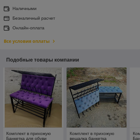
Наличными
Безналичный расчет
Онлайн-оплата
Все условия оплаты
Подобные товары компании
Комплект в прихожую
Комплект в прихожую
Ком
Банкетка для обуви
вешалка банкетка
Бан