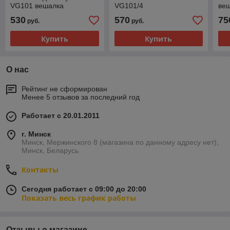
VG101 вешалка
VG101/4
ве
настенная VG101
530
570
75
руб.
руб.
Купить
Купить
О нас
Рейтинг не сформирован
Менее 5 отзывов за последний год
Работает с 20.01.2011
г. Минск
Минск, Мержинского 8 (магазина по данному адресу нет),
Минск, Беларусь
Контакты
Сегодня работает с 09:00 до 20:00
Показать весь график работы
Отзывы о магазине