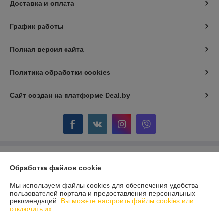
Доставка и оплата
График работы
Полная версия сайта
Политика обработки cookies
Сайт создан на платформе Deal.by
Информация для покупателя
Обработка файлов cookie
Индивидуальный предприниматель:
ИП Крючкова Инна Владимировна
Минск, ул. Мержинского 8-11
Мы используем файлы cookies для обеспечения удобства
пользователей портала и предоставления персональных
Регистрационный номер ЕГР: 192945661
рекомендаций.
Вы можете настроить файлы cookies или
отключить их.
УНП: 192945661