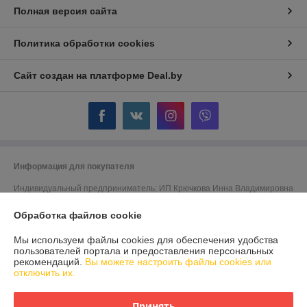
Полная версия сайта
Политика обработки cookies
Сайт создан на платформе Deal.by
Информация для покупателя
Индивидуальный предприниматель:
ИП Крючкова Инна Владимировна
Минск, ул. Мержинского 8-11
Обработка файлов cookie
Регистрационный номер ЕГР: 192945661
Мы используем файлы cookies для обеспечения удобства
УНП: 192945661
пользователей портала и предоставления персональных
рекомендаций.
Вы можете настроить файлы cookies или
Регистрационный орган: Минский горисполком
отключить их.
Дата регистрации компании: 24.07.2017
Принять