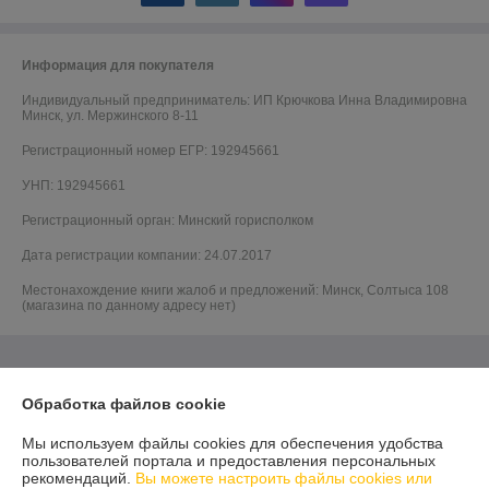
Информация для покупателя
Индивидуальный предприниматель:
ИП Крючкова Инна Владимировна
Минск, ул. Мержинского 8-11
Регистрационный номер ЕГР: 192945661
УНП: 192945661
Регистрационный орган: Минский горисполком
Дата регистрации компании: 24.07.2017
Местонахождение книги жалоб и предложений: Минск, Солтыса 108
(магазина по данному адресу нет)
Обработка файлов cookie
Мы используем файлы cookies для обеспечения удобства
пользователей портала и предоставления персональных
рекомендаций.
Вы можете настроить файлы cookies или