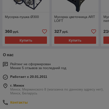
Мусорка-пушка Ø300
Мусорка цветочница ART
Мус
LOFT
пе
360
327
21
руб.
руб.
Купить
Купить
О нас
Рейтинг не сформирован
Менее 5 отзывов за последний год
Работает с 20.01.2011
г. Минск
Минск, Мержинского 8 (магазина по данному адресу нет),
Минск, Беларусь
Контакты