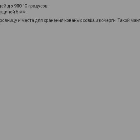
щей
до 900 °C
градусов.
лщиной 5 мм.
овницу и места для хранения кованых совка и кочерги. Такой ман