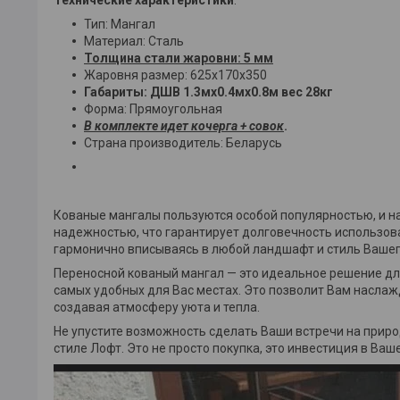
Тип: Мангал
Материал: Сталь
Толщина стали жаровни: 5 мм
Жаровня размер: 625x170x350
Габариты: ДШВ 1.3мх0.4мх0.8м вес 28кг
Форма: Прямоугольная
В комплекте идет кочерга + совок
.
Страна производитель: Беларусь
Кованые мангалы пользуются особой популярностью, и н
надежностью, что гарантирует долговечность использован
гармонично вписываясь в любой ландшафт и стиль Вашег
Переносной кованый мангал — это идеальное решение для
самых удобных для Вас местах. Это позволит Вам наслаж
создавая атмосферу уюта и тепла.
Не упустите возможность сделать Ваши встречи на при
стиле Лофт. Это не просто покупка, это инвестиция в В