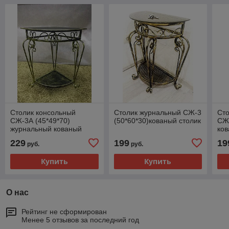
Столик консольный
Столик журнальный СЖ-3
Ст
СЖ-3А (45*49*70)
(50*60*30)кованый столик
СЖ-
журнальный кованый
ков
столик
229
199
19
руб.
руб.
Купить
Купить
О нас
Рейтинг не сформирован
Менее 5 отзывов за последний год