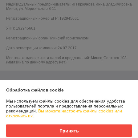
Индивидуальный предприниматель:
ИП Крючкова Инна Владимировна
Минск, ул. Мержинского 8-11
Регистрационный номер ЕГР: 192945661
УНП: 192945661
Регистрационный орган: Минский горисполком
Дата регистрации компании: 24.07.2017
Местонахождение книги жалоб и предложений: Минск, Солтыса 108
(магазина по данному адресу нет)
Обработка файлов cookie
Мы используем файлы cookies для обеспечения удобства
пользователей портала и предоставления персональных
рекомендаций.
Вы можете настроить файлы cookies или
отключить их.
Принять