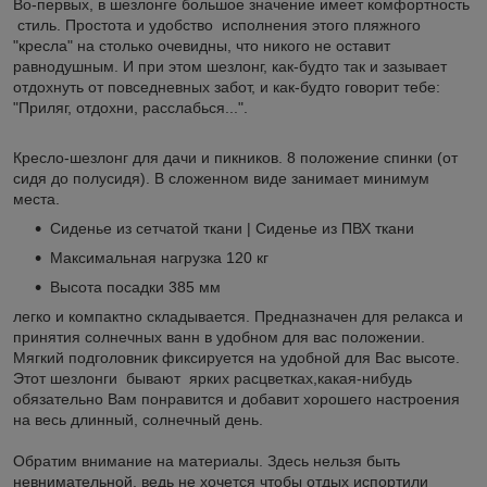
Во-первых, в шезлонге большое значение имеет комфортность
стиль. Простота и удобство исполнения этого пляжного
"кресла" на столько очевидны, что никого не оставит
равнодушным. И при этом шезлонг, как-будто так и зазывает
отдохнуть от повседневных забот, и как-будто говорит тебе:
"Приляг, отдохни, расслабься...".
Кресло-шезлонг для дачи и пикников. 8 положение спинки (от
сидя до полусидя). В сложенном виде занимает минимум
места.
Cиденье из сетчатой ткани | Сиденье из ПВХ ткани
Максимальная нагрузка 120 кг
Высота посадки 385 мм
легко и компактно складывается. Предназначен для релакса и
принятия солнечных ванн в удобном для вас положении.
Мягкий подголовник фиксируется на удобной для Вас высоте.
Этот шезлонги бывают ярких расцветках,какая-нибудь
обязательно Вам понравится и добавит хорошего настроения
на весь длинный, солнечный день.
Обратим внимание на материалы. Здесь нельзя быть
невнимательной, ведь не хочется чтобы отдых испортили