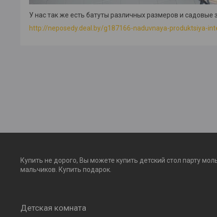
У нас так же есть батуты различных размеров и садовые 
http://neposedy.deal.by/g187166-naduvnaya-produktsiya-int
Купить не дорого, Вы можете купить детский стол парту мол
мальчиков. Купить подарок.
Детская комната