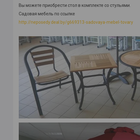
Вы можете приобрести стол в комплекте со стульями.
Садовая мебель по ссылке
http://neposedy.deal.by/g669313-sadovaya-mebel-tovary