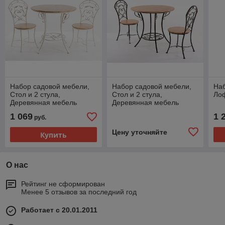
Набор садовой мебели,
Набор садовой мебели,
На
Стол и 2 стула,
Стол и 2 стула,
Ло
Деревянная мебель
Деревянная мебель
АЭМСИ
АЭМСИ
1 069
1 
руб.
Цену уточняйте
Купить
О нас
Рейтинг не сформирован
Менее 5 отзывов за последний год
Работает с 20.01.2011