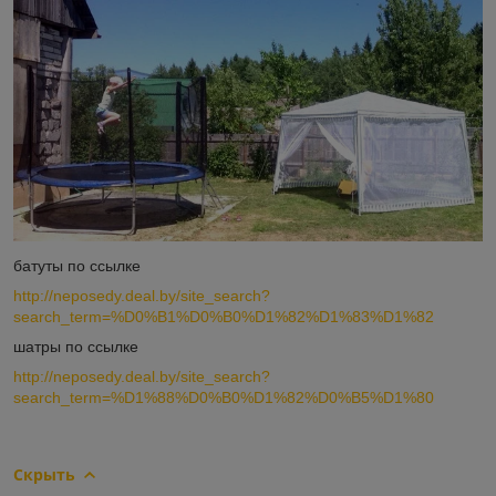
батуты по ссылке
http://neposedy.deal.by/site_search?
search_term=%D0%B1%D0%B0%D1%82%D1%83%D1%82
шатры по ссылке
http://neposedy.deal.by/site_search?
search_term=%D1%88%D0%B0%D1%82%D0%B5%D1%80
Скрыть