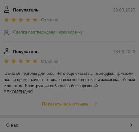
Покупатель
28.09.2025
Отлично
Сделка подтверждена через корзину
Покупатель
13.06.2023
Отлично
Заказал перголы для роз.  Чего еще сказать.....молодцы. Привезли 
все во время, качество товара высокое, цвет как и заказывал, белый 
с золотом. Конструкции собрались без нареканий.

РЕКОМЕНДУЮ
Показать все отзывы
О нас