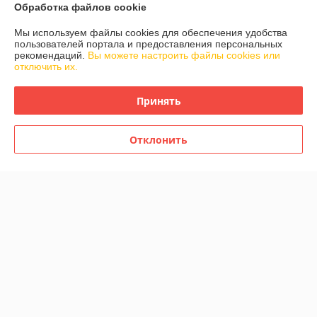
Контакты
Обработка файлов cookie
Мы используем файлы cookies для обеспечения удобства
Доставка и оплата
пользователей портала и предоставления персональных
рекомендаций.
Вы можете настроить файлы cookies или
отключить их.
График работы
Принять
Полная версия сайта
Политика обработки cookies
Отклонить
Сайт создан на платформе Deal.by
Информация для покупателя
Индивидуальный предприниматель:
ИП Крючкова Инна Владимировна
Минск, ул. Мержинского 8-11
Регистрационный номер ЕГР: 192945661