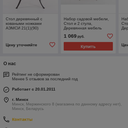
Стол деревянный с
Набор садовой мебели,
Наб
коваными ножками
Стол и 2 стула,
Сто
АЭМСИ 21(1)(90)
Деревянная мебель
Де
АЭМСИ
АЭ
1 069
руб.
Цену уточняйте
Це
Купить
О нас
Рейтинг не сформирован
Менее 5 отзывов за последний год
Работает с 20.01.2011
г. Минск
Минск, Мержинского 8 (магазина по данному адресу нет),
Минск, Беларусь
Контакты