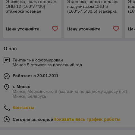
Этажерка, полка стеллаж
Этажерка, полка стеллаж
Эта
ЭНВ-12 (160*77*30)
над унитазом ЭНВ-6
над
этажерка кованая
(160*57,5*30,5) этажерка
(16
кованая
ков
Цену уточняйте
Цену уточняйте
Це
О нас
Рейтинг не сформирован
Менее 5 отзывов за последний год
Работает с 20.01.2011
г. Минск
Минск, Мержинского 8 (магазина по данному адресу нет),
Минск, Беларусь
Контакты
Показать весь график работы
Сегодня выходной