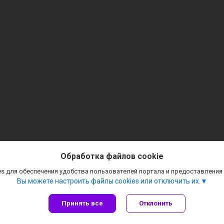
Обработка файлов cookie
s для обеспечения удобства пользователей портала и предоставления
Вы можете настроить файлы cookies или отключить их.
Принять все
Отклонить
Сайт создан на платформе Deal.by
Политика обработки файлов cookies
ИП Крючкова И.В. |
Пожаловаться на контент