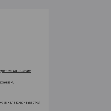
еряются на наличие
еханизм.
рно искала красивый стол