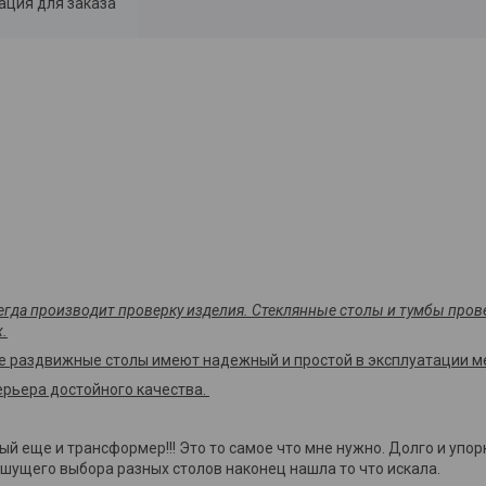
ция для заказа
сегда производит проверку изделия. Стеклянные столы и тумбы пров
.
е раздвижные столы имеют надежный и простой в эксплуатации м
рьера достойного качества.
ый еще и трансформер!!! Это то самое что мне нужно. Долго и упо
шущего выбора разных столов наконец нашла то что искала.