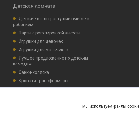
Детская комната
Детские столы растущие вместе с
ребенком
Парты с регулировкой высоты
Игрушки для девочек
Игрушки для мальчиков
Лучшее предложение по детским
комодам
Санки-коляска
Кровати трансформеры
Кровати детские маятник, ящик для
белья
Комплекты мебели НИКА
Мы используем файлы cookie