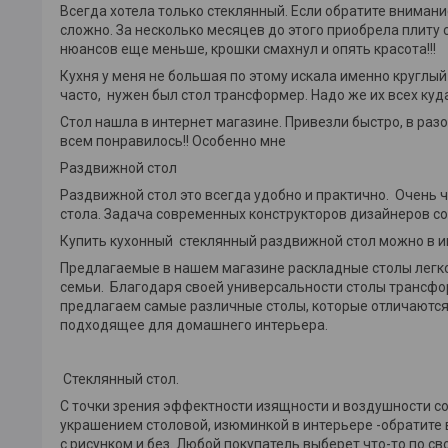
Всегда хотела только стеклянный. Если обратите вниман
сложно. За несколько месяцев до этого приобрела плиту
нюансов еще меньше, крошки смахнул и опять красота!!!
Кухня у меня не большая по этому искала именно круглый
часто, нужен был стол трансформер. Надо же их всех куда
Стол нашла в интернет магазине. Привезли быстро, в разо
всем понравилось!! Особенно мне
Раздвижной стол
Раздвижной стол это всегда удобно и практично. Очень 
стола. Задача современных конструкторов дизайнеров со
Купить кухонный стеклянный раздвижной стол можно в и
Предлагаемые в нашем магазине раскладные столы легко,
семьи. Благодаря своей универсальности столы трансф
предлагаем самые различные столы, которые отличаются
подходящее для домашнего интерьера.
Стеклянный стол.
С точки зрения эффектности изящности и воздушности со
украшением столовой, изюминкой в интерьере -обратите
с рисунком и без. Любой покупатель выберет что-то по св