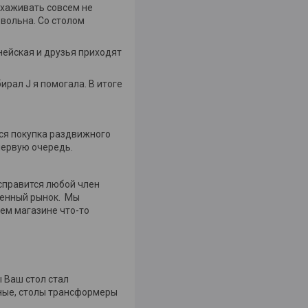
Ухаживать совсем не
овольна. Со столом
нейская и друзья приходят
ирал J я помогала. В итоге
тся покупка раздвижного
первую очередь.
справится любой член
менный рынок. Мы
ем магазине что-то
 Ваш стол стал
ьные, столы трансформеры