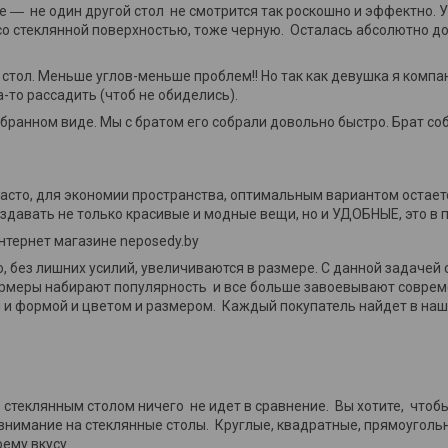
ие ― не один другой стол не смотрится так роскошно и эффектно. 
 со стеклянной поверхностью, тоже черную. Осталась абсолютно д
 стол. Меньше углов-меньше проблем!! Но так как девушка я компа
-то рассадить (чтоб не обиделись).
бранном виде. Мы с братом его собрали довольно быстро. Брат соб
часто, для экономии пространства, оптимальным вариантом остае
здавать не только красивые и модные вещи, но и УДОБНЫЕ, это в 
нтернет магазине neposedy.by
 без лишних усилий, увеличиваются в размере. С данной задачей 
ормеры набирают популярность и все больше завоевывают совре
 и формой и цветом и размером. Каждый покупатель найдет в наш
 стеклянным столом ничего не идет в сравнение. Вы хотите, чтобы
 внимание на стеклянные столы. Круглые, квадратные, прямоугол
оему вкусу.