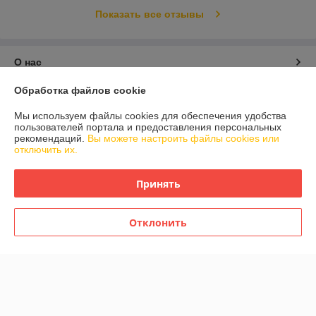
Показать все отзывы
О нас
Обработка файлов cookie
Контакты
Мы используем файлы cookies для обеспечения удобства
пользователей портала и предоставления персональных
Доставка и оплата
рекомендаций.
Вы можете настроить файлы cookies или
отключить их.
График работы
Принять
Полная версия сайта
Отклонить
Политика обработки cookies
Сайт создан на платформе Deal.by