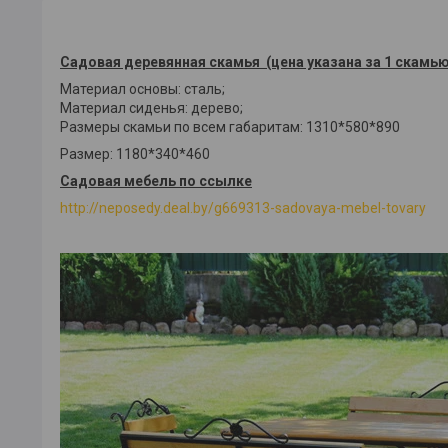
Садовая деревянная скамья (цена указана за 1 скамь
Материал основы: сталь;
Материал сиденья: дерево;
Размеры скамьи по всем габаритам: 1310*580*890
Размер: 1180*340*460
Садовая мебель по ссылке
http://neposedy.deal.by/g669313-sadovaya-mebel-tovary