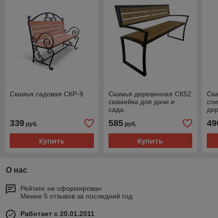
Скамья садовая СКР-9
Скамья деревянная СК52
Ска
скамейка для дачи и
спи
сада.
дер
дач
339
585
49
руб.
руб.
Купить
Купить
О нас
Рейтинг не сформирован
Менее 5 отзывов за последний год
Работает с 20.01.2011