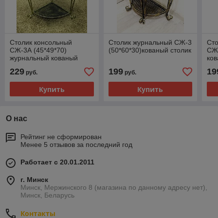
Столик консольный
Столик журнальный СЖ-3
Ст
СЖ-3А (45*49*70)
(50*60*30)кованый столик
СЖ-
журнальный кованый
ков
столик
229
199
19
руб.
руб.
Купить
Купить
О нас
Рейтинг не сформирован
Менее 5 отзывов за последний год
Работает с 20.01.2011
г. Минск
Минск, Мержинского 8 (магазина по данному адресу нет),
Минск, Беларусь
Контакты