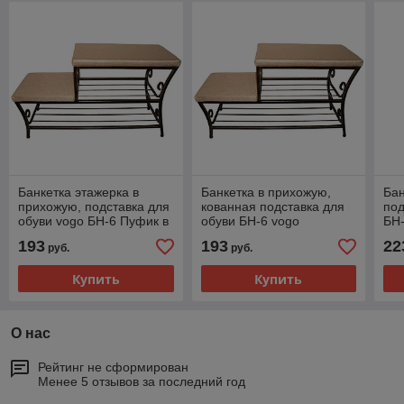
Банкетка этажерка в
Банкетка в прихожую,
Бан
прихожую, подставка для
кованная подставка для
под
обуви vogo БН-6 Пуфик в
обуви БН-6 vogo
БН
прихожую.
пр
193
193
22
руб.
руб.
Купить
Купить
О нас
Рейтинг не сформирован
Менее 5 отзывов за последний год