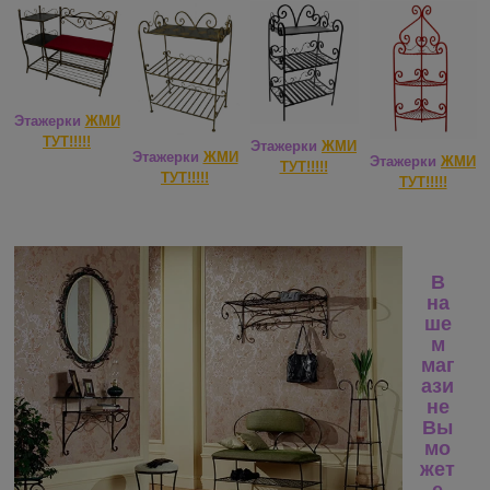
Этажерки
ЖМИ
ТУТ!!!!!
Этажерки
ЖМИ
Этажерки
ЖМИ
Этажерки
ЖМИ
ТУТ!!!!!
ТУТ!!!!!
ТУТ!!!!!
В
на
ше
м
маг
ази
не
Вы
мо
жет
е