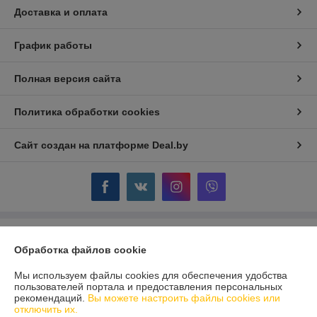
Доставка и оплата
График работы
Полная версия сайта
Политика обработки cookies
Сайт создан на платформе Deal.by
Информация для покупателя
Обработка файлов cookie
Индивидуальный предприниматель:
ИП Крючкова Инна Владимировна
Минск, ул. Мержинского 8-11
Мы используем файлы cookies для обеспечения удобства
пользователей портала и предоставления персональных
Регистрационный номер ЕГР: 192945661
рекомендаций.
Вы можете настроить файлы cookies или
отключить их.