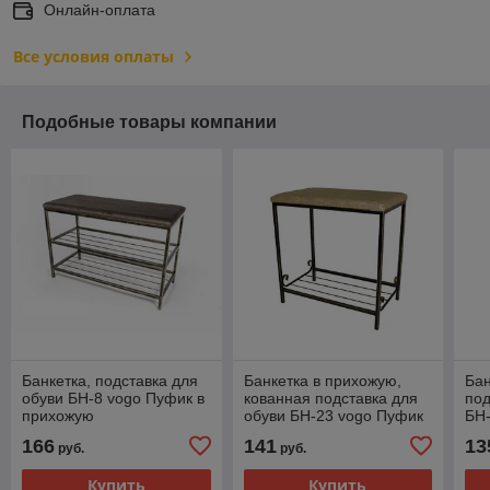
Онлайн-оплата
Все условия оплаты
Подобные товары компании
Банкетка, подставка для
Банкетка в прихожую,
Бан
обуви БН-8 vogo Пуфик в
кованная подставка для
под
прихожую
обуви БН-23 vogo Пуфик
БН-
в прихожую
пр
166
141
13
руб.
руб.
Купить
Купить