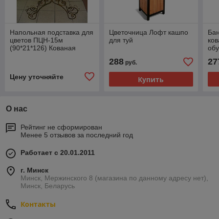
Напольная подставка для
Цветочница Лофт кашпо
Бан
цветов ПЦН-15м
для туй
ков
(90*21*126) Кованая
обу
подставка для цветов
100
288
27
руб.
пр
Цену уточняйте
Купить
О нас
Рейтинг не сформирован
Менее 5 отзывов за последний год
Работает с 20.01.2011
г. Минск
Минск, Мержинского 8 (магазина по данному адресу нет),
Минск, Беларусь
Контакты