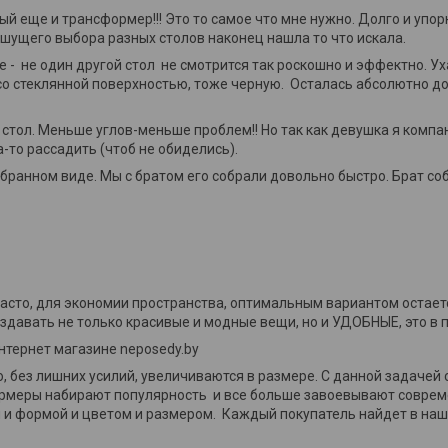
ый еще и трансформер!!! Это то самое что мне нужно. Долго и упо
шущего выбора разных столов наконец нашла то что искала.
е - не один другой стол не смотрится так роскошно и эффектно. У
 со стеклянной поверхностью, тоже черную. Осталась абсолютно д
 стол. Меньше углов-меньше проблем!! Но так как девушка я компа
-то рассадить (чтоб не обиделись).
бранном виде. Мы с братом его собрали довольно быстро. Брат соб
часто, для экономии пространства, оптимальным вариантом остае
здавать не только красивые и модные вещи, но и УДОБНЫЕ, это в 
нтернет магазине neposedy.by
 без лишних усилий, увеличиваются в размере. С данной задачей 
ормеры набирают популярность и все больше завоевывают совре
 и формой и цветом и размером. Каждый покупатель найдет в наш