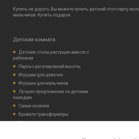
Купить не дорого, Вы можете купить детский стол парту мол
мальчиков. Купить подарок.
Детская комната
Детские столы растущие вместе с
ребенком
Парты с регулировкой высоты
Игрушки для девочек
Игрушки для мальчиков
Лучшее предложение по детским
комодам
Санки-коляска
Кровати трансформеры
Кровати детские маятник, ящик для
белья
Комплекты мебели НИКА