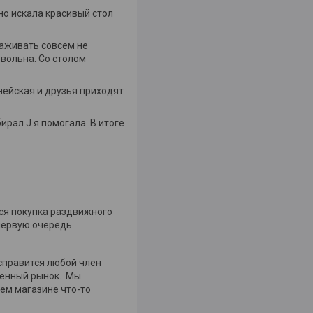
рно искала красивый стол
хаживать совсем не
овольна. Со столом
нейская и друзья приходят
ирал J я помогала. В итоге
тся покупка раздвижного
первую очередь.
справится любой член
менный рынок. Мы
ем магазине что-то