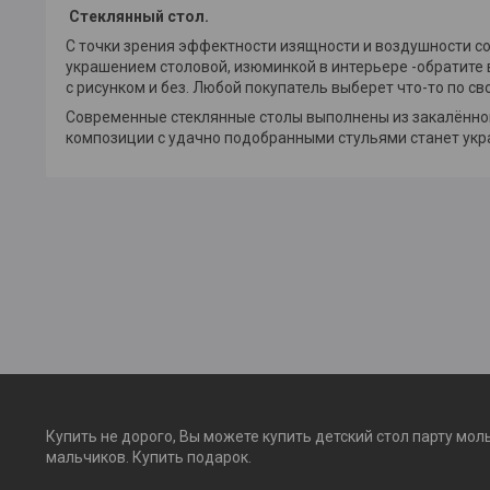
Стеклянный стол.
С точки зрения эффектности изящности и воздушности со
украшением столовой, изюминкой в интерьере -обратите
с рисунком и без. Любой покупатель выберет что-то по св
Современные стеклянные столы выполнены из закалённого
композиции с удачно подобранными стульями станет укр
Купить не дорого, Вы можете купить детский стол парту мол
мальчиков. Купить подарок.