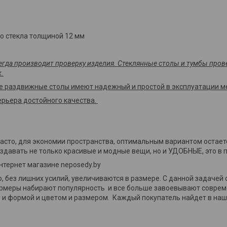
о стекла толщиной 12 мм
сегда производит проверку изделия. Стеклянные столы и тумбы пров
.
е раздвижные столы имеют надежный и простой в эксплуатации м
рьера достойного качества.
часто, для экономии пространства, оптимальным вариантом остае
здавать не только красивые и модные вещи, но и УДОБНЫЕ, это в 
нтернет магазине neposedy.by
 без лишних усилий, увеличиваются в размере. С данной задачей 
ормеры набирают популярность и все больше завоевывают совре
 и формой и цветом и размером. Каждый покупатель найдет в наш