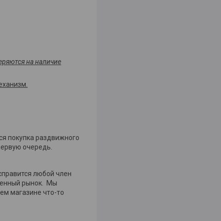
еряются на наличие
еханизм.
тся покупка раздвижного
первую очередь.
справится любой член
менный рынок. Мы
ем магазине что-то