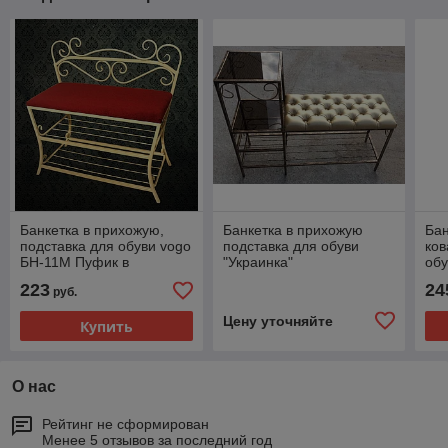
Банкетка в прихожую,
Банкетка в прихожую
Бан
подставка для обуви vogo
подставка для обуви
ков
БН-11M Пуфик в
"Украинка"
обу
прихожую
пр
223
24
руб.
Цену уточняйте
Купить
О нас
Рейтинг не сформирован
Менее 5 отзывов за последний год