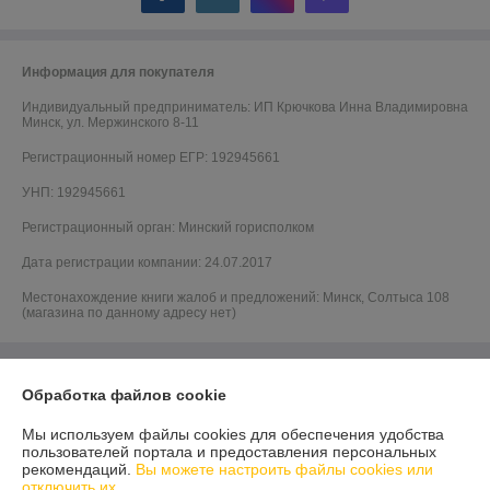
Информация для покупателя
Индивидуальный предприниматель:
ИП Крючкова Инна Владимировна
Минск, ул. Мержинского 8-11
Регистрационный номер ЕГР: 192945661
УНП: 192945661
Регистрационный орган: Минский горисполком
Дата регистрации компании: 24.07.2017
Местонахождение книги жалоб и предложений: Минск, Солтыса 108
(магазина по данному адресу нет)
Обработка файлов cookie
Мы используем файлы cookies для обеспечения удобства
пользователей портала и предоставления персональных
рекомендаций.
Вы можете настроить файлы cookies или
отключить их.