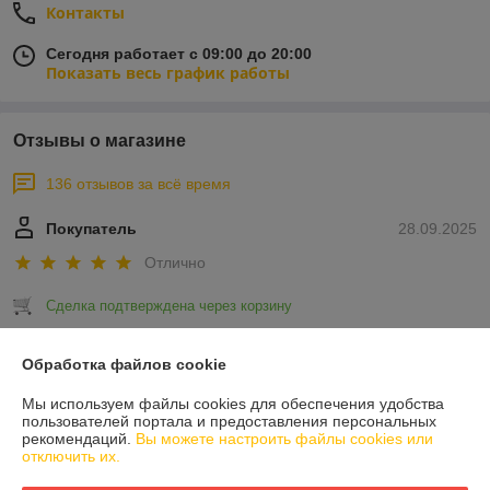
Контакты
Сегодня работает с 09:00 до 20:00
Показать весь график работы
Отзывы о магазине
136 отзывов за всё время
Покупатель
28.09.2025
Отлично
Сделка подтверждена через корзину
Обработка файлов cookie
Покупатель
13.06.2023
Мы используем файлы cookies для обеспечения удобства
Отлично
пользователей портала и предоставления персональных
рекомендаций.
Вы можете настроить файлы cookies или
Заказал перголы для роз.  Чего еще сказать.....молодцы. Привезли 
отключить их.
все во время, качество товара высокое, цвет как и заказывал, белый 