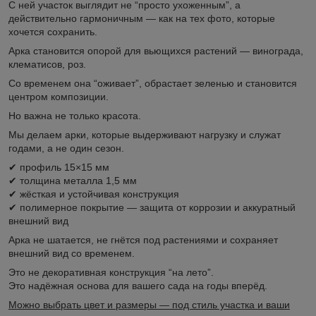
С ней участок выглядит не “просто ухоженным”, а
действительно гармоничным — как на тех фото, которые
хочется сохранить.
Арка становится опорой для вьющихся растений — винограда,
клематисов, роз.
Со временем она “оживает”, обрастает зеленью и становится
центром композиции.
Но важна не только красота.
Мы делаем арки, которые выдерживают нагрузку и служат
годами, а не один сезон.
✔ профиль 15×15 мм
✔ толщина металла 1,5 мм
✔ жёсткая и устойчивая конструкция
✔ полимерное покрытие — защита от коррозии и аккуратный
внешний вид
Арка не шатается, не гнётся под растениями и сохраняет
внешний вид со временем.
Это не декоративная конструкция “на лето”.
Это надёжная основа для вашего сада на годы вперёд.
Можно выбрать цвет и размеры — под стиль участка и ваши