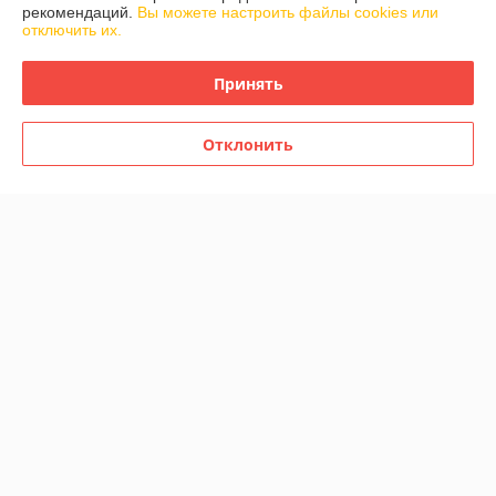
рекомендаций.
Вы можете настроить файлы cookies или
отключить их.
Покупатель
13.06.2023
Отлично
Принять
Заказал перголы для роз.  Чего еще сказать.....молодцы. Привезли 
Отклонить
все во время, качество товара высокое, цвет как и заказывал, белый 
с золотом. Конструкции собрались без нареканий.

РЕКОМЕНДУЮ
Показать все отзывы
О нас
Контакты
Доставка и оплата
График работы