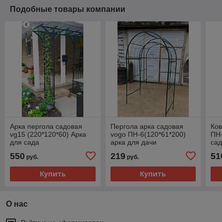
Подобные товары компании
Арка пергола садовая
Пергола арка садовая
Ков
vg15 (220*120*60) Арка
vogo ПН-6(120*61*200)
ПН-
для сада
арка для дачи
са
550
219
51
руб.
руб.
Купить
Купить
О нас