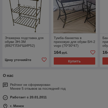
Этажерка подставка для
Тумба-банкетка в
Бан
обуви ЭН-3М
прихожую для обуви БН-2
при
(В92*ГЛ34*ШИР52)
vogo (70*30*47)
обу
кованая этажерка
164
16
руб.
Цену уточняйте
Купить
О нас
Рейтинг не сформирован
Менее 5 отзывов за последний год
Работает с 20.01.2011
г. Минск