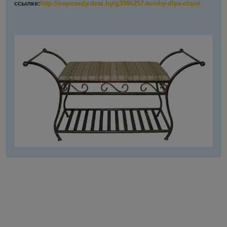
ссылке
:
http://neposedy.deal.by/g3986257-tumby-dlya-obuvi