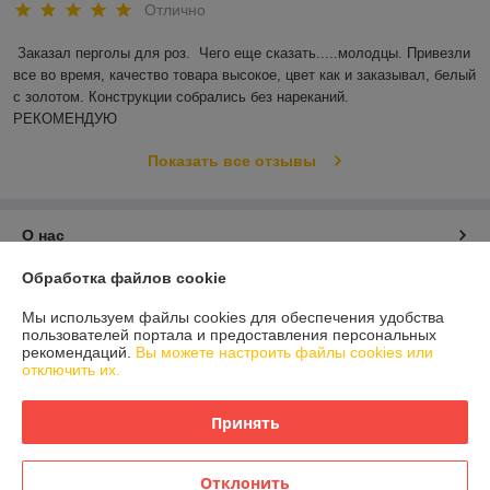
Отлично
Заказал перголы для роз.  Чего еще сказать.....молодцы. Привезли 
все во время, качество товара высокое, цвет как и заказывал, белый 
с золотом. Конструкции собрались без нареканий.

РЕКОМЕНДУЮ
Показать все отзывы
О нас
Обработка файлов cookie
Контакты
Мы используем файлы cookies для обеспечения удобства
пользователей портала и предоставления персональных
Доставка и оплата
рекомендаций.
Вы можете настроить файлы cookies или
отключить их.
График работы
Принять
Полная версия сайта
Отклонить