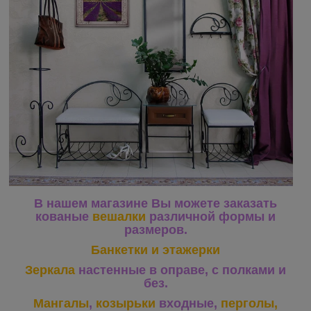
В нашем магазине Вы можете заказать
кованые
вешалки
различной формы и
размеров.
Банкетки и этажерки
Зеркала
настенные в оправе, с полками и
без.
Мангалы
,
козырьки
входные,
перголы,