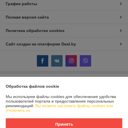
График работы
Полная версия сайта
Политика обработки cookies
Сайт создан на платформе Deal.by
Информация для покупателя
Обработка файлов cookie
Индивидуальный предприниматель:
ИП Крючкова Инна Владимировна
Минск, ул. Мержинского 8-11
Мы используем файлы cookies для обеспечения удобства
пользователей портала и предоставления персональных
Регистрационный номер ЕГР: 192945661
рекомендаций.
Вы можете настроить файлы cookies или
отключить их.
УНП: 192945661
Регистрационный орган: Минский горисполком
Принять