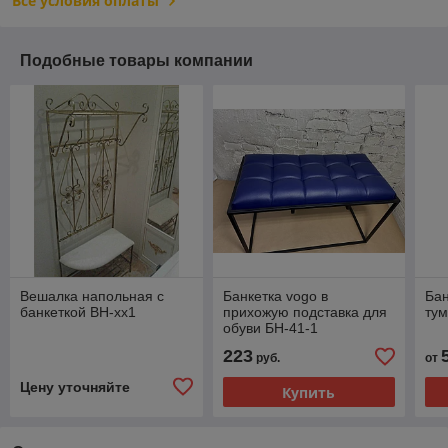
Все условия оплаты
Подобные товары компании
Вешалка напольная с
Банкетка vogo в
Бан
банкеткой ВН-хх1
прихожую подставка для
тум
обуви БН-41-1
223
руб.
от
Цену уточняйте
Купить