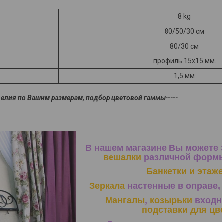
8 kg
80/50/30 см
80/30 см
профиль 15х15 мм.
1,5 мм
делия по Вашим размерам, подбор цветовой гаммы-----
В нашем магазине Вы можете 
вешалки
различной формы
Банкетки и этаж
Зеркала
настенные в оправе, 
Мангалы
,
козырьки
входн
подставки для цв