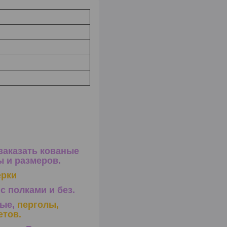
заказать кованые
 и размеров.
ерки
с полками и без.
ые,
перголы,
етов.