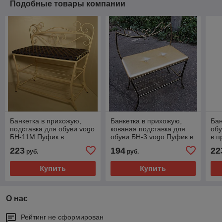
Подобные товары компании
Банкетка в прихожую,
Банкетка в прихожую,
Бан
подставка для обуви vogo
кованая подставка для
обу
БН-11M Пуфик в
обуви БН-3 vogo Пуфик в
в 
прихожую
прихожую
223
194
22
руб.
руб.
Купить
Купить
О нас
Рейтинг не сформирован