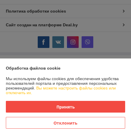
Политика обработки cookies
Сайт создан на платформе Deal.by
Информация для покупателя
Обработка файлов cookie
Индивидуальный предприниматель:
ИП Крючкова Инна Владимировна
Минск, ул. Мержинского 8-11
Мы используем файлы cookies для обеспечения удобства
пользователей портала и предоставления персональных
Регистрационный номер ЕГР: 192945661
рекомендаций.
Вы можете настроить файлы cookies или
отключить их.
УНП: 192945661
Регистрационный орган: Минский горисполком
Принять
Дата регистрации компании: 24.07.2017
Отклонить
Местонахождение книги жалоб и предложений: Минск, Солтыса 108
(магазина по данному адресу нет)