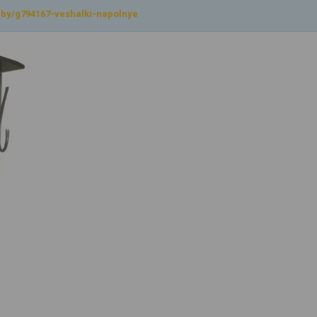
l.by/g794167-veshalki-napolnye