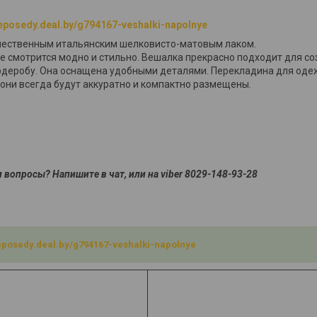
neposedy.deal.by/g794167-veshalki-napolnye
ачественным итальянским шелковисто-матовым лаком.
ке смотрится модно и стильно. Вешалка прекрасно подходит для 
деробу. Она оснащена удобными деталями. Перекладина для оде
они всегда будут аккуратно и компактно размещены.
 вопросы? Напишите в чат, или на viber 8029-148-93-28
neposedy.deal.by/g794167-veshalki-napolnye