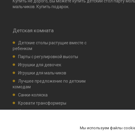
Купить не дорого, Вы можете купить детский стол парту мол
мальчиков. Купить подарок.
Детская комната
Детские столы растущие вместе с
ребенком
Парты с регулировкой высоты
Игрушки для девочек
Игрушки для мальчиков
Лучшее предложение по детским
комодам
Санки-коляска
Кровати трансформеры
Кровати детские маятник, ящик для
белья
Комплекты мебели НИКА
Мы используем файлы cookie