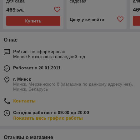
для сада
садовая
для
469
46
руб.
Цену уточняйте
Купить
О нас
Рейтинг не сформирован
Менее 5 отзывов за последний год
Работает с 20.01.2011
г. Минск
Минск, Мержинского 8 (магазина по данному адресу нет),
Минск, Беларусь
Контакты
Сегодня работает с 09:00 до 20:00
Показать весь график работы
Отзывы о магазине