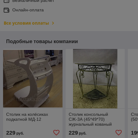
Безналичный расчет
Онлайн-оплата
Все условия оплаты
Подобные товары компании
Столик на колёсиках
Столик консольный
Ст
подкатной МД-12
СЖ-3А (45*49*70)
(50
журнальный кованый
столик
229
229
19
руб.
руб.