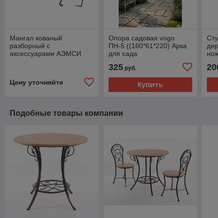
Мангал кованый
Опора садовая vogo
Сту
разборный с
ПН-5 ((160*61*220) Арка
де
аксессуарами АЭМСИ
для сада
но
325
20
руб.
Цену уточняйте
Купить
Подобные товары компании