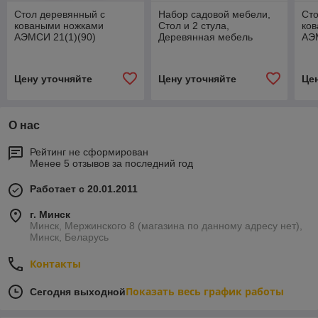
Стол деревянный с
Набор садовой мебели,
Сто
коваными ножками
Стол и 2 стула,
ко
АЭМСИ 21(1)(90)
Деревянная мебель
АЭ
АЭМСИ
Цену уточняйте
Цену уточняйте
Це
О нас
Рейтинг не сформирован
Менее 5 отзывов за последний год
Работает с 20.01.2011
г. Минск
Минск, Мержинского 8 (магазина по данному адресу нет),
Минск, Беларусь
Контакты
Показать весь график работы
Сегодня выходной