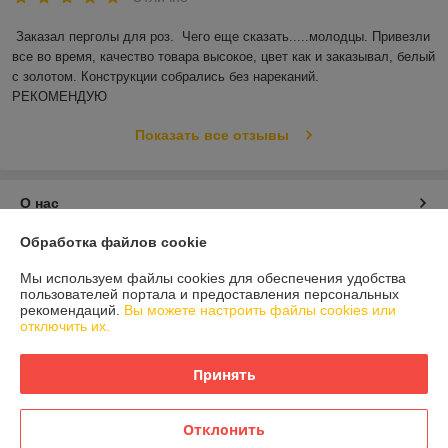
Заказал перголы для роз.  Чего еще сказать.....молодцы. Привезли 
все во время, качество товара высокое, цвет как и заказывал, белый 
с золотом. Конструкции собрались без нареканий.

РЕКОМЕНДУЮ
Показать все отзывы
О нас
Обработка файлов cookie
Контакты
Мы используем файлы cookies для обеспечения удобства
пользователей портала и предоставления персональных
Доставка и оплата
рекомендаций.
Вы можете настроить файлы cookies или
отключить их.
График работы
Принять
Полная версия сайта
Отклонить
Политика обработки cookies