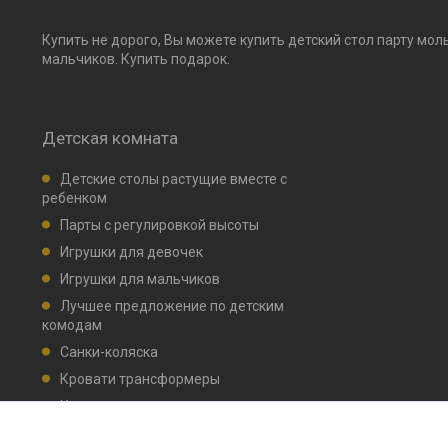
Купить не дорого, Вы можете купить детский стол парту мол
мальчиков. Купить подарок.
Детская комната
Детские столы растущие вместе с
ребенком
Парты с регулировкой высоты
Игрушки для девочек
Игрушки для мальчиков
Лучшее предложение по детским
комодам
Санки-коляска
Кровати трансформеры
Кровати детские маятник, ящик для
белья