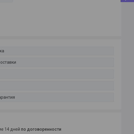
ка
доставки
арантия
ние 14 дней
по договоренности